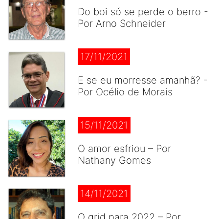
Do boi só se perde o berro -
Por Arno Schneider
17/11/2021
E se eu morresse amanhã? -
Por Océlio de Morais
15/11/2021
O amor esfriou – Por
Nathany Gomes
14/11/2021
O grid para 2022 – Por