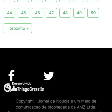
44
45
46
47
48
49
50
proximo »
Copyright - Jornal da Noticia e um meio de
comunicacao de propriedade da AMZ Ltda.