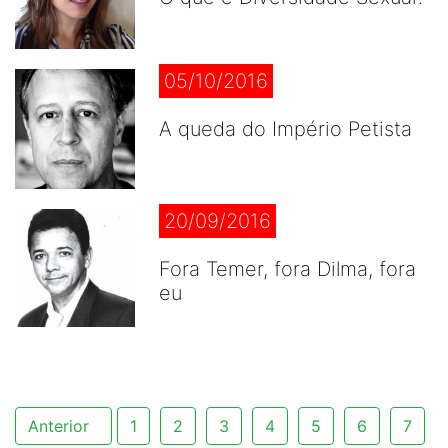
05/10/2016
A queda do Império Petista
20/09/2016
Fora Temer, fora Dilma, fora
eu
Anterior
1
2
3
4
5
6
7