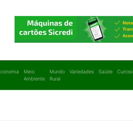
Economia
Meio
Mundo
Variedades
Saúde
Curios
Ambiente
Rural