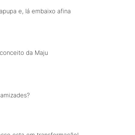
apupa e, lá embaixo afina
econceito da Maju
m amizades?