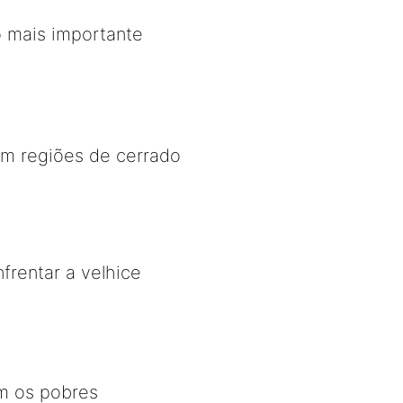
vo mais importante
em regiões de cerrado
frentar a velhice
m os pobres