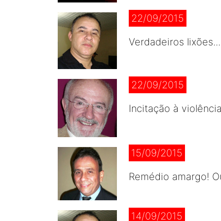
22/09/2015
Verdadeiros lixões.
22/09/2015
Incitação à violênci
15/09/2015
Remédio amargo! Ou
14/09/2015