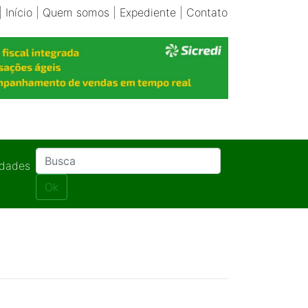
|
Início
|
Quem somos
|
Expediente
|
Contato
idades
Ok