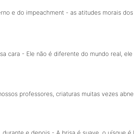
no e do impeachment - as atitudes morais dos "
a cara - Ele não é diferente do mundo real, ele 
ossos professores, criaturas muitas vezes abn
 durante e depois - A brisa é suave, o uísque é 