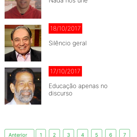
Nada nos une
18/10/2017
Silêncio geral
17/10/2017
Educação apenas no
discurso
Anterior
1
2
3
4
5
6
7