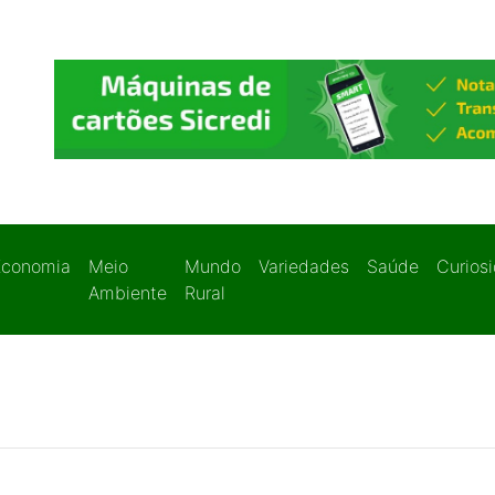
Economia
Meio
Mundo
Variedades
Saúde
Curios
Ambiente
Rural