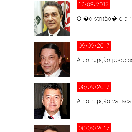
12/09/2017
O �distritão� e a r
09/09/2017
A corrupção pode s
08/09/2017
A corrupção vai aca
06/09/2017