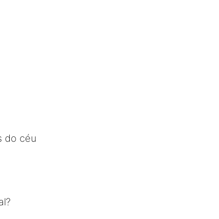
es do céu
al?