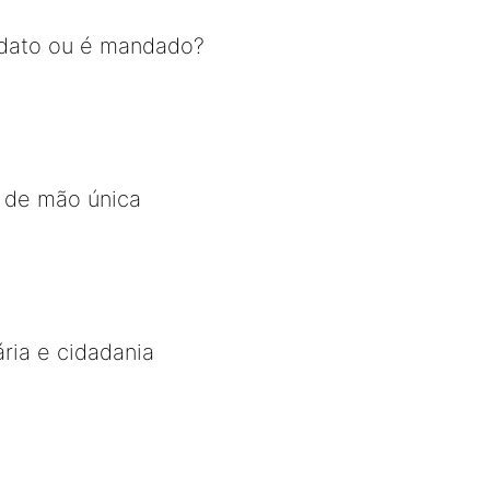
dato ou é mandado?
a de mão única
ária e cidadania