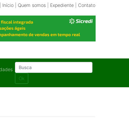
|
Início
|
Quem somos
|
Expediente
|
Contato
idades
Ok