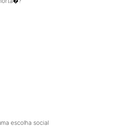
�morta�?
uma escolha social