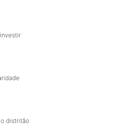
investir
aridade
 distritão