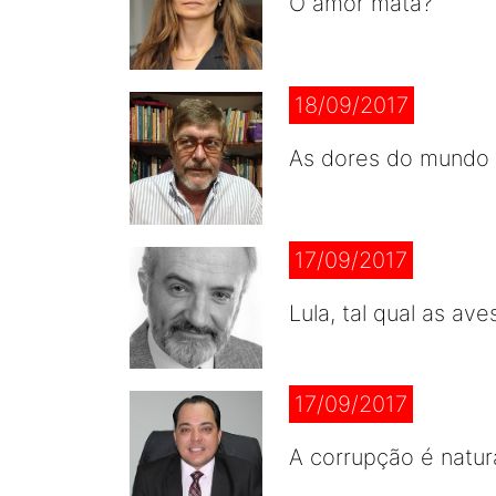
O amor mata?
18/09/2017
As dores do mundo
17/09/2017
Lula, tal qual as av
17/09/2017
A corrupção é natur