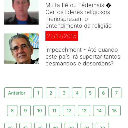
Muita Fé ou Fédemais �
Certos lideres religiosos
menosprezam o
entendimento da religião
22/12/2015
Impeachment - Até quando
este país irá suportar tantos
desmandos e desordens?
Anterior
1
2
3
4
5
6
7
8
9
10
11
12
13
14
15