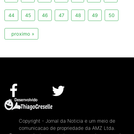
44
45
46
47
48
49
50
proximo »
Copyright - Jornal da Noticia e um meio de
comunicacao de propriedade da AMZ Ltda.