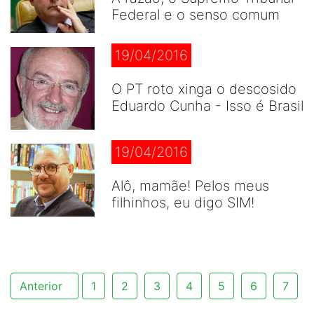
Federal e o senso comum
19/04/2016
O PT roto xinga o descosido
Eduardo Cunha - Isso é Brasil
19/04/2016
Alô, mamãe! Pelos meus
filhinhos, eu digo SIM!
Anterior
1
2
3
4
5
6
7