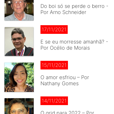
Do boi só se perde o berro -
Por Arno Schneider
17/11/2021
E se eu morresse amanhã? -
Por Océlio de Morais
15/11/2021
O amor esfriou – Por
Nathany Gomes
14/11/2021
O grid para 2022 – Por