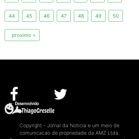
44
45
46
47
48
49
50
proximo »
Copyright - Jornal da Noticia e um meio de
comunicacao de propriedade da AMZ Ltda.