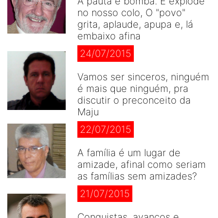
A pauta é bomba. E explode
no nosso colo, O "povo"
grita, aplaude, apupa e, lá
embaixo afina
24/07/2015
Vamos ser sinceros, ninguém
é mais que ninguém, pra
discutir o preconceito da
Maju
22/07/2015
A família é um lugar de
amizade, afinal como seriam
as famílias sem amizades?
21/07/2015
Conquistas, avanços e