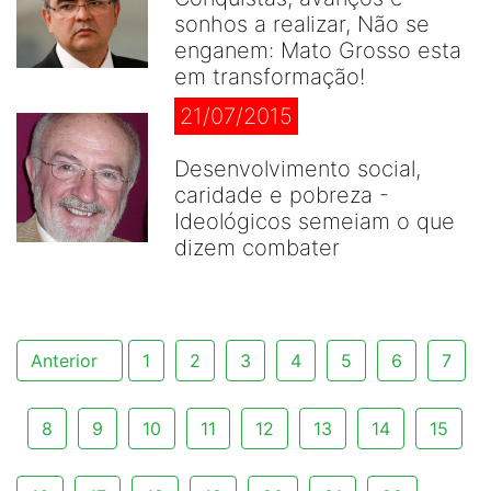
sonhos a realizar, Não se
enganem: Mato Grosso esta
em transformação!
21/07/2015
Desenvolvimento social,
caridade e pobreza -
Ideológicos semeiam o que
dizem combater
Anterior
1
2
3
4
5
6
7
8
9
10
11
12
13
14
15