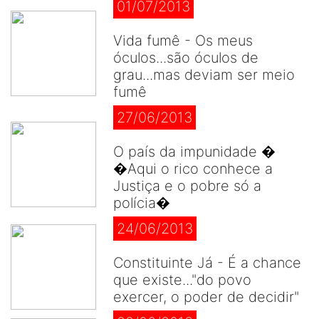
01/07/2013
Vida fumê - Os meus
óculos...são óculos de
grau...mas deviam ser meio
fumê
27/06/2013
O país da impunidade �
�Aqui o rico conhece a
Justiça e o pobre só a
polícia�
24/06/2013
Constituinte Já - É a chance
que existe..."do povo
exercer, o poder de decidir"