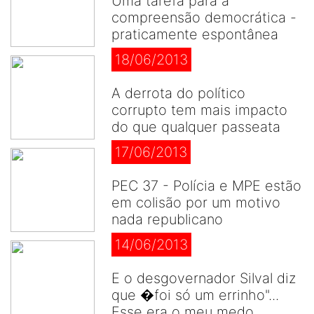
Uma tarefa para a
compreensão democrática -
praticamente espontânea
18/06/2013
A derrota do político
corrupto tem mais impacto
do que qualquer passeata
17/06/2013
PEC 37 - Polícia e MPE estão
em colisão por um motivo
nada republicano
14/06/2013
E o desgovernador Silval diz
que �foi só um errinho"...
Esse era o meu medo