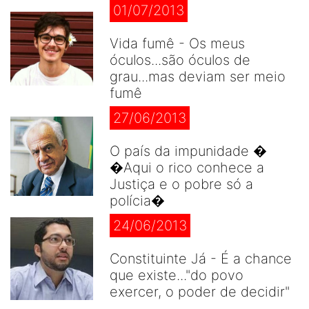
01/07/2013
Vida fumê - Os meus
óculos...são óculos de
grau...mas deviam ser meio
fumê
27/06/2013
O país da impunidade �
�Aqui o rico conhece a
Justiça e o pobre só a
polícia�
24/06/2013
Constituinte Já - É a chance
que existe..."do povo
exercer, o poder de decidir"