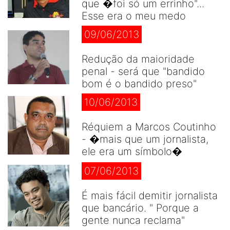
que �foi só um errinho"...
Esse era o meu medo
09/06/2013
Redução da maioridade
penal - será que "bandido
bom é o bandido preso"
10/06/2013
Réquiem a Marcos Coutinho
- �mais que um jornalista,
ele era um símbolo�
07/06/2013
É mais fácil demitir jornalista
que bancário. " Porque a
gente nunca reclama"