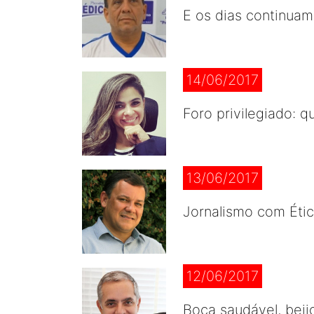
E os dias continuam
14/06/2017
Foro privilegiado: q
13/06/2017
Jornalismo com Éti
12/06/2017
Boca saudável, beij