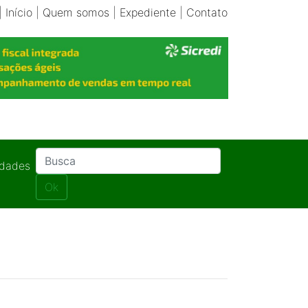
|
Início
|
Quem somos
|
Expediente
|
Contato
idades
Ok