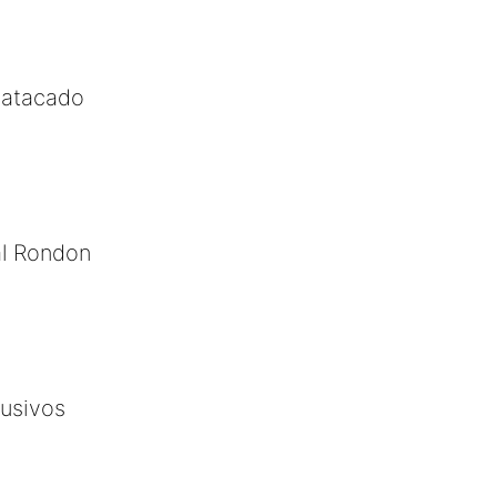
 atacado
l Rondon
usivos