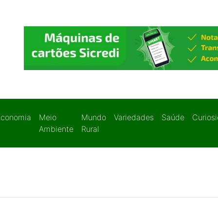
Economia
Meio
Mundo
Variedades
Saúde
Curios
Ambiente
Rural