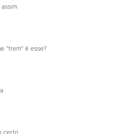
 assim
ue "trem" é esse?
ca
o certo