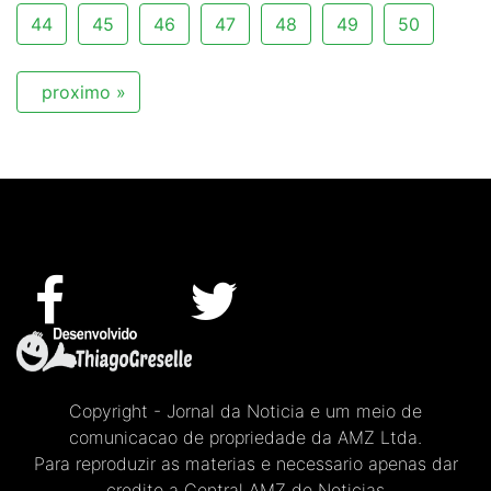
44
45
46
47
48
49
50
proximo »
Copyright - Jornal da Noticia e um meio de
comunicacao de propriedade da AMZ Ltda.
Para reproduzir as materias e necessario apenas dar
credito a Central AMZ de Noticias