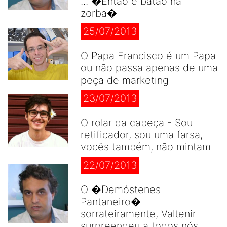
... �Então é batão na
zorba�
25/07/2013
O Papa Francisco é um Papa
ou não passa apenas de uma
peça de marketing
23/07/2013
O rolar da cabeça - Sou
retificador, sou uma farsa,
vocês também, não mintam
22/07/2013
O �Demóstenes
Pantaneiro�
sorrateiramente, Valtenir
surpreendeu a todos nós