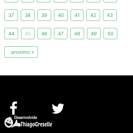
37
38
39
40
41
42
43
44
45
46
47
48
49
50
proximo »