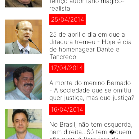
feitiço autoritário mágico-
realista
25/04/2014
25 de abril o dia em que a
ditadura tremeu - Hoje é dia
de homenagear Dante e
Tancredo
17/04/2014
A morte do menino Bernado
- A sociedade que se omitiu
quer justiça, mas que justiça?
16/04/2014
No Brasil, não tem esquerda,
nem direita...Só tem �quem