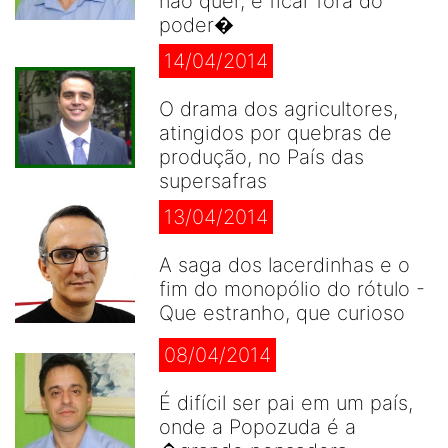
não quer, é ficar fora do
poder�
14/04/2014
O drama dos agricultores,
atingidos por quebras de
produção, no País das
supersafras
13/04/2014
A saga dos lacerdinhas e o
fim do monopólio do rótulo -
Que estranho, que curioso
08/04/2014
É difícil ser pai em um país,
onde a Popozuda é a