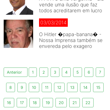
vende uma ilusão que faz
todos acreditarem em lucro
03/03/2014
O Hitler �papa-banana� -
Nossa Imprensa também se
envereda pelo exagero
Anterior
1
2
3
4
5
6
7
8
9
10
11
12
13
14
15
16
17
18
19
20
21
22