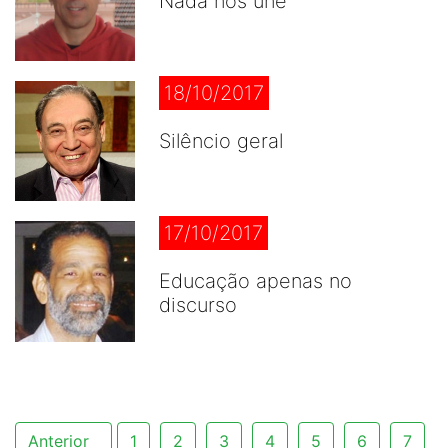
Nada nos une
18/10/2017
Silêncio geral
17/10/2017
Educação apenas no
discurso
Anterior
1
2
3
4
5
6
7