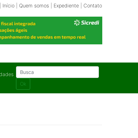
|
Início
|
Quem somos
|
Expediente
|
Contato
idades
Ok