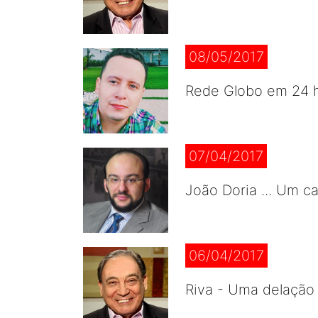
08/05/2017
Rede Globo em 24 
07/04/2017
João Doria ... Um c
06/04/2017
Riva - Uma delação