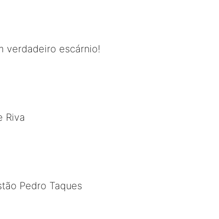
m verdadeiro escárnio!
e Riva
stão Pedro Taques