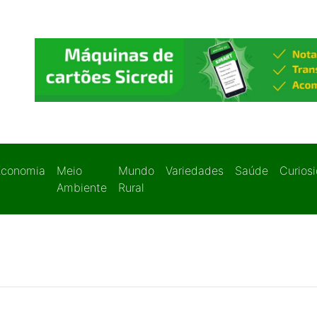
Economia
Meio
Mundo
Variedades
Saúde
Curios
Ambiente
Rural