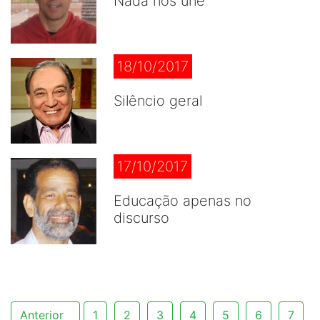
Nada nos une
18/10/2017
Silêncio geral
17/10/2017
Educação apenas no
discurso
Anterior
1
2
3
4
5
6
7