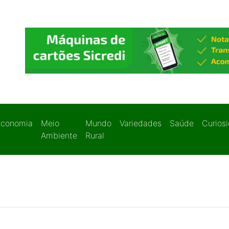
Economia
Meio
Mundo
Variedades
Saúde
Curios
Ambiente
Rural