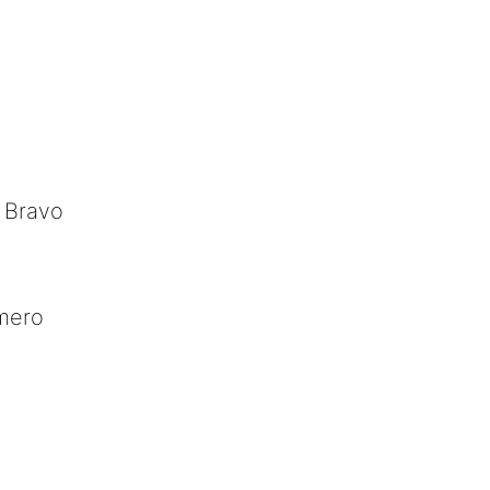
y Bravo
mero