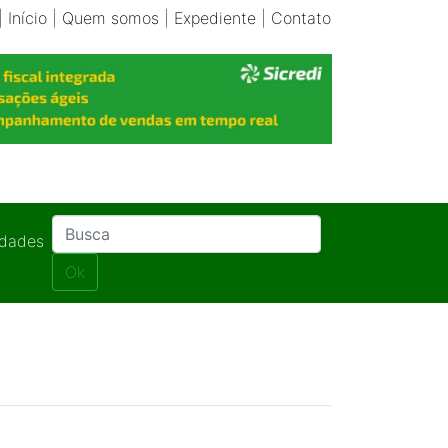
|
Início
|
Quem somos
|
Expediente
|
Contato
idades
Ok