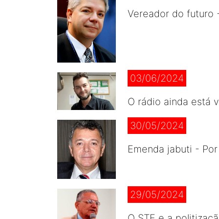
Vereador do futuro 
03/06/2024
O rádio ainda está 
30/05/2024
Emenda jabuti - Po
29/05/2024
O STF e a politizaç