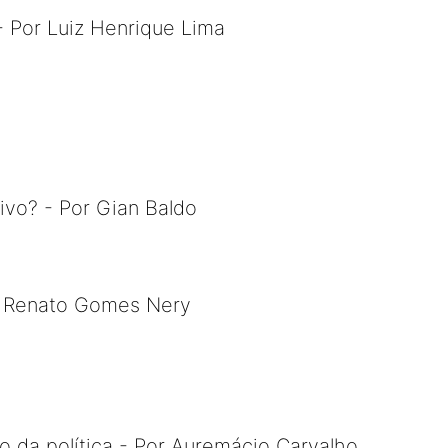
- Por Luiz Henrique Lima
vivo? - Por Gian Baldo
r Renato Gomes Nery
ão da política - Por Auremácio Carvalho