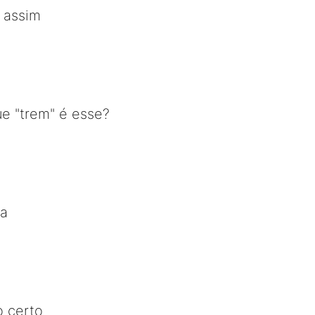
 assim
ue "trem" é esse?
ca
o certo