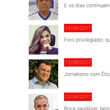
E os dias continuam
14/06/2017
Foro privilegiado: q
13/06/2017
Jornalismo com Éti
12/06/2017
Boca saudável, beij