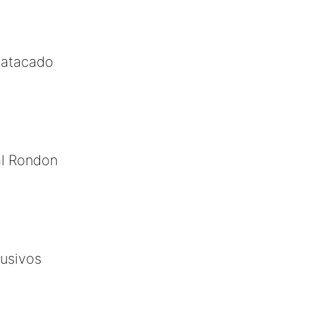
 atacado
l Rondon
usivos