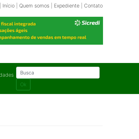
|
Início
|
Quem somos
|
Expediente
|
Contato
idades
Ok