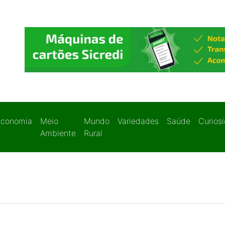
Economia
Meio
Mundo
Variedades
Saúde
Curios
Ambiente
Rural