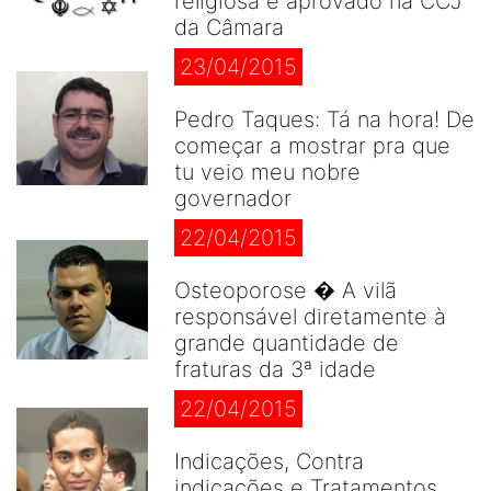
religiosa é aprovado na CCJ
da Câmara
23/04/2015
Pedro Taques: Tá na hora! De
começar a mostrar pra que
tu veio meu nobre
governador
22/04/2015
Osteoporose � A vilã
responsável diretamente à
grande quantidade de
fraturas da 3ª idade
22/04/2015
Indicações, Contra
indicações e Tratamentos