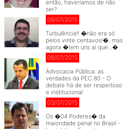
então, haveríamos de não
ser?
08/07/2015
Turbulência!! �não era só
pelos vinte centavos!�, mas
agora �tem uns aí que...�
08/07/2015
Advocacia Pública: as
verdades da PEC 80 - O
debate há de ser respeitoso
e institucional
03/07/2015
Os �04 Poderes� da
maioridade penal no Brasil -