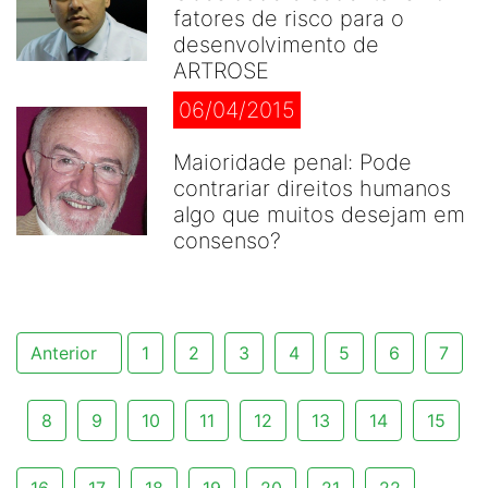
fatores de risco para o
desenvolvimento de
ARTROSE
06/04/2015
Maioridade penal: Pode
contrariar direitos humanos
algo que muitos desejam em
consenso?
Anterior
1
2
3
4
5
6
7
8
9
10
11
12
13
14
15