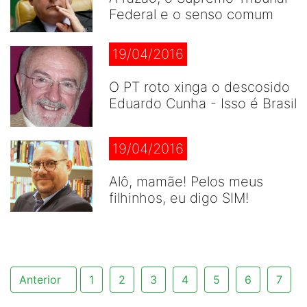
Federal e o senso comum
19/04/2016
O PT roto xinga o descosido
Eduardo Cunha - Isso é Brasil
19/04/2016
Alô, mamãe! Pelos meus
filhinhos, eu digo SIM!
Anterior
1
2
3
4
5
6
7