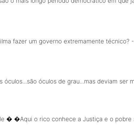
 são o mais longo período democrático em que j
ilma fazer um governo extremamente técnico? -
 óculos...são óculos de grau...mas deviam ser 
de � �Aqui o rico conhece a Justiça e o pobre 