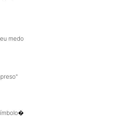
 meu medo
 preso"
 símbolo�