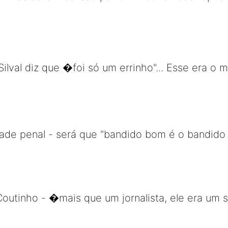
ilval diz que �foi só um errinho"... Esse era o
ade penal - será que "bandido bom é o bandido
outinho - �mais que um jornalista, ele era um