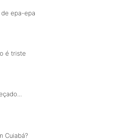
o de epa-epa
o é triste
eçado...
m Cuiabá?