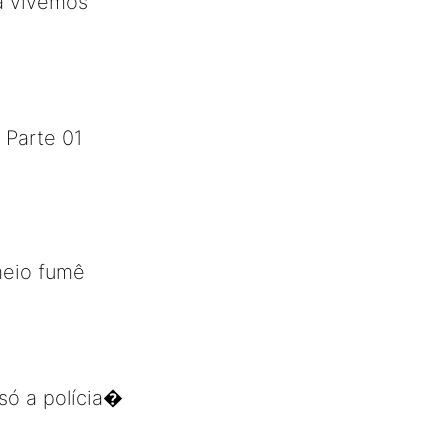
á vivemos
 Parte 01
meio fumê
só a polícia�