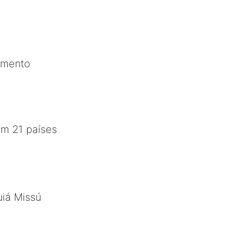
cimento
em 21 países
uiá Missú