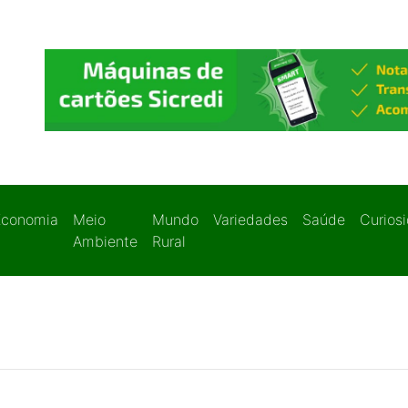
Economia
Meio
Mundo
Variedades
Saúde
Curios
Ambiente
Rural