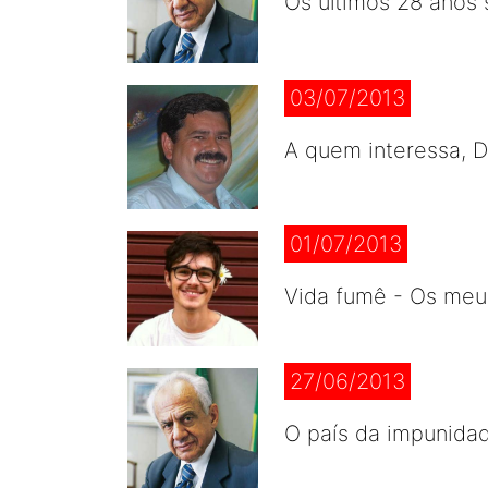
Os últimos 28 anos
03/07/2013
A quem interessa, D
01/07/2013
Vida fumê - Os meus
27/06/2013
O país da impunida