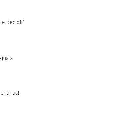
de decidir"
aguaia
ontinua!