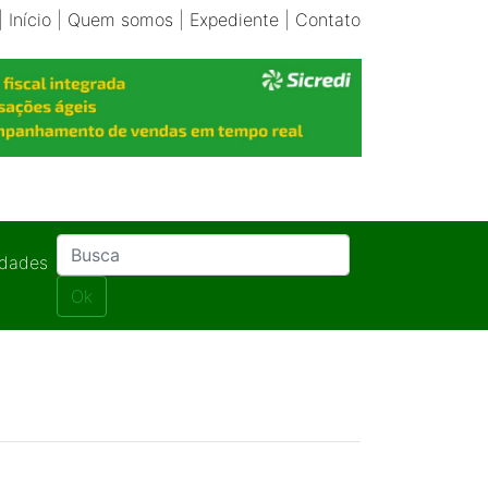
|
Início
|
Quem somos
|
Expediente
|
Contato
idades
Ok