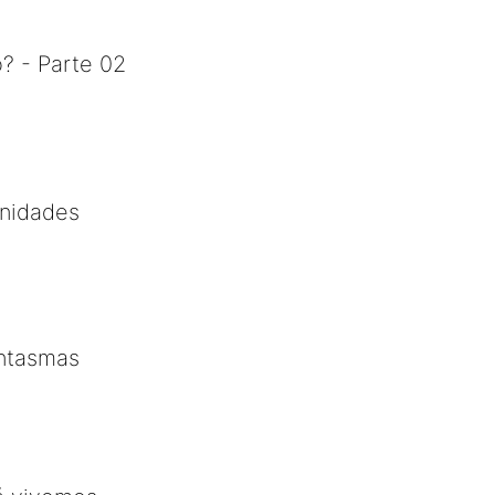
? - Parte 02
unidades
antasmas