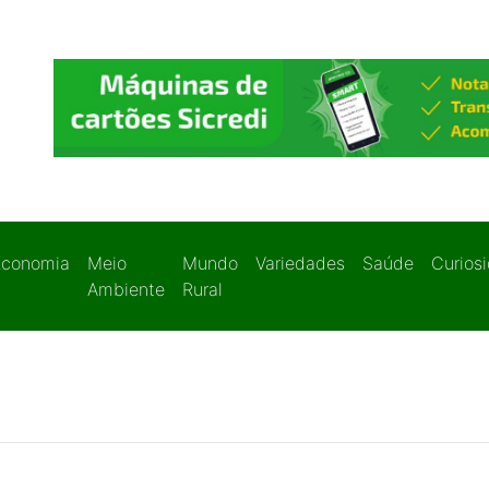
Economia
Meio
Mundo
Variedades
Saúde
Curios
Ambiente
Rural