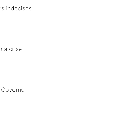
os indecisos
o a crise
e Governo