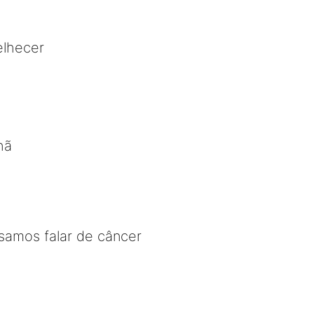
elhecer
hã
samos falar de câncer