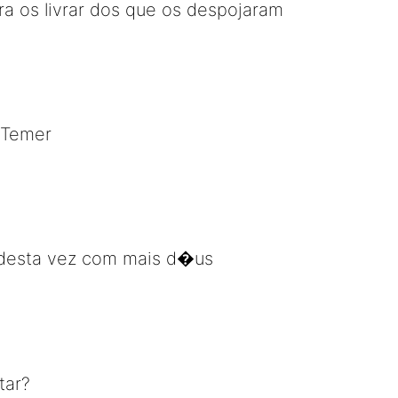
ara os livrar dos que os despojaram
 Temer
desta vez com mais d�us
tar?