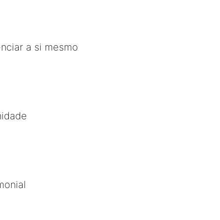
enciar a si mesmo
nidade
monial