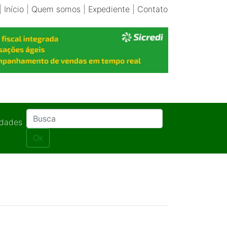
|
Início
|
Quem somos
|
Expediente
|
Contato
idades
Ok