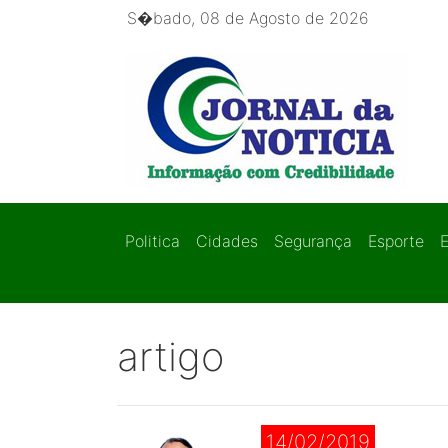
S�bado, 08 de Agosto de 2026
Politica
Cidades
Segurança
Esporte
artigo
14/02/2019