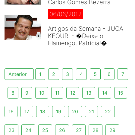
Carlos Gomes Bezerra
06/06/2012
Artigos da Semana - JUCA
KFOURI - �Deixe o
Flamengo, Patrícia!�
Anterior
1
2
3
4
5
6
7
8
9
10
11
12
13
14
15
16
17
18
19
20
21
22
23
24
25
26
27
28
29