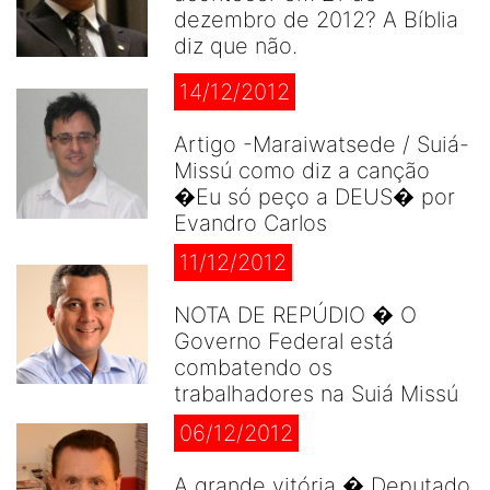
dezembro de 2012? A Bíblia
diz que não.
14/12/2012
Artigo -Maraiwatsede / Suiá-
Missú como diz a canção
�Eu só peço a DEUS� por
Evandro Carlos
11/12/2012
NOTA DE REPÚDIO � O
Governo Federal está
combatendo os
trabalhadores na Suiá Missú
06/12/2012
A grande vitória � Deputado