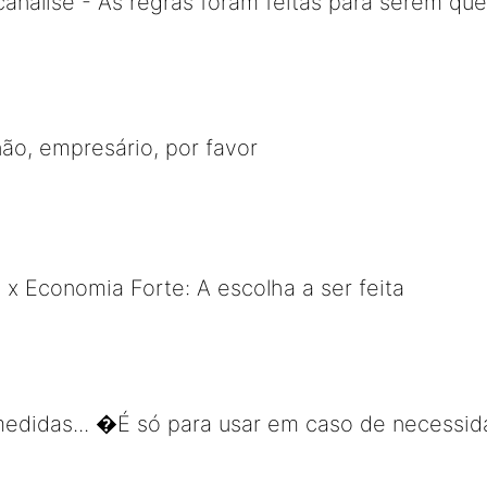
canálise - As regras foram feitas para serem qu
não, empresário, por favor
 x Economia Forte: A escolha a ser feita
 medidas... �É só para usar em caso de necess