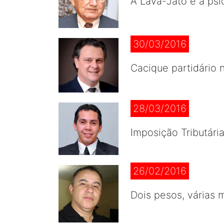
A Lava-Jato e a psi
30/03/2016
Cacique partidário 
28/03/2016
Imposição Tributária
26/02/2016
Dois pesos, várias