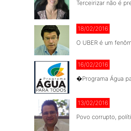
Terceirizar não é pr
18/02/2016
O UBER é um fenôme
16/02/2016
�Programa Água par
13/02/2016
Povo corrupto, polít