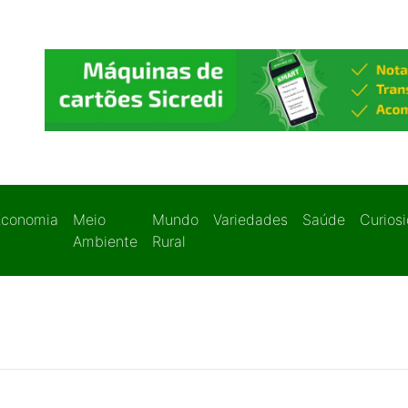
Economia
Meio
Mundo
Variedades
Saúde
Curios
Ambiente
Rural