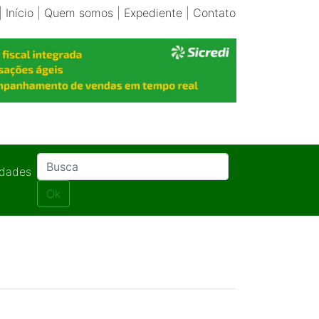
|
Início
|
Quem somos
|
Expediente
|
Contato
idades
Ok