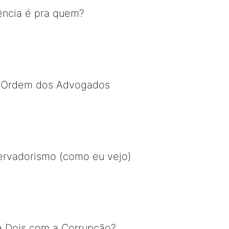
dência é pra quem?
 Ordem dos Advogados
ervadorismo (como eu vejo)
a Dois com a Corrupção?