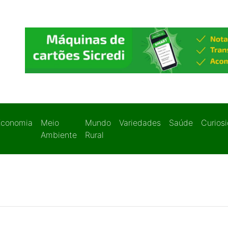
Economia
Meio
Mundo
Variedades
Saúde
Curios
Ambiente
Rural