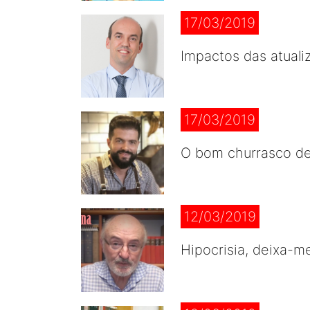
17/03/2019
Impactos das atuali
17/03/2019
O bom churrasco d
12/03/2019
Hipocrisia, deixa-m