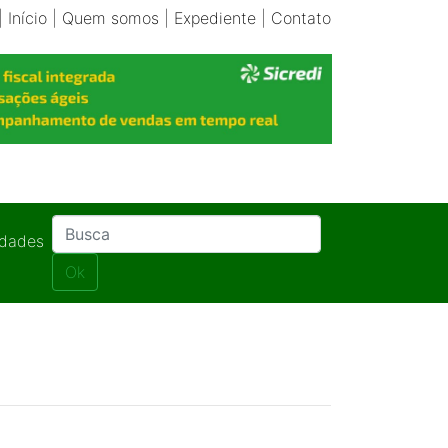
|
Início
|
Quem somos
|
Expediente
|
Contato
idades
Ok