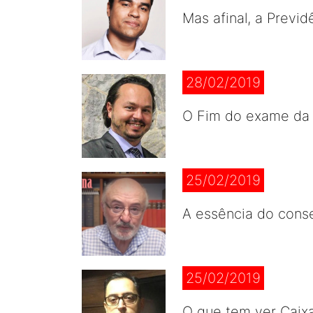
Mas afinal, a Previ
28/02/2019
O Fim do exame da
25/02/2019
A essência do cons
25/02/2019
O que tem ver Caix