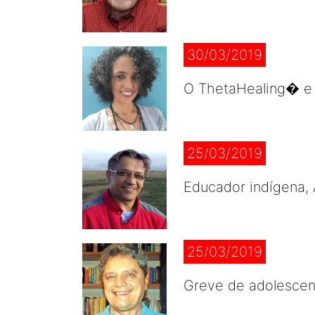
30/03/2019
O ThetaHealing� e 
25/03/2019
Educador indígena, 
25/03/2019
Greve de adolescen