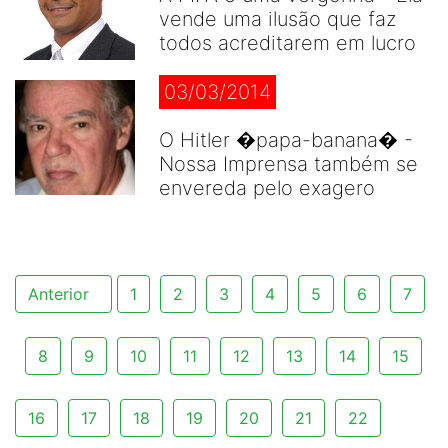
vende uma ilusão que faz
todos acreditarem em lucro
03/03/2014
O Hitler �papa-banana� -
Nossa Imprensa também se
envereda pelo exagero
Anterior
1
2
3
4
5
6
7
8
9
10
11
12
13
14
15
16
17
18
19
20
21
22