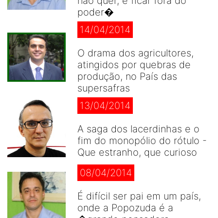
não quer, é ficar fora do
poder�
14/04/2014
O drama dos agricultores,
atingidos por quebras de
produção, no País das
supersafras
13/04/2014
A saga dos lacerdinhas e o
fim do monopólio do rótulo -
Que estranho, que curioso
08/04/2014
É difícil ser pai em um país,
onde a Popozuda é a