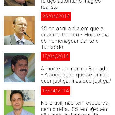
feitiço autoritário mágico-
realista
25/04/2014
25 de abril o dia em que a
ditadura tremeu - Hoje é dia
de homenagear Dante e
Tancredo
17/04/2014
A morte do menino Bernado
- A sociedade que se omitiu
quer justiça, mas que justiça?
16/04/2014
No Brasil, não tem esquerda,
nem direita...Só tem �quem