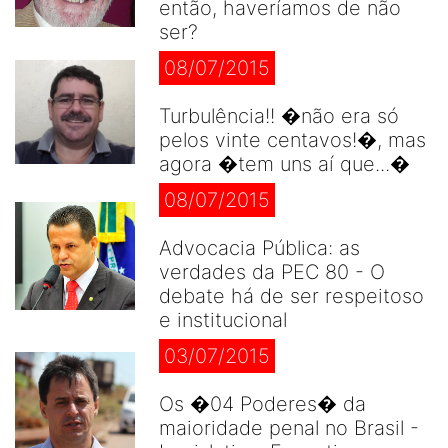
então, haveríamos de não
ser?
08/07/2015
Turbulência!! �não era só
pelos vinte centavos!�, mas
agora �tem uns aí que...�
08/07/2015
Advocacia Pública: as
verdades da PEC 80 - O
debate há de ser respeitoso
e institucional
03/07/2015
Os �04 Poderes� da
maioridade penal no Brasil -