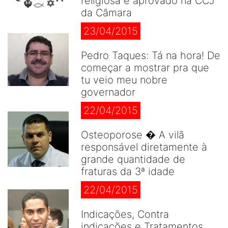
religiosa é aprovado na CCJ
da Câmara
23/04/2015
Pedro Taques: Tá na hora! De
começar a mostrar pra que
tu veio meu nobre
governador
22/04/2015
Osteoporose � A vilã
responsável diretamente à
grande quantidade de
fraturas da 3ª idade
22/04/2015
Indicações, Contra
indicações e Tratamentos