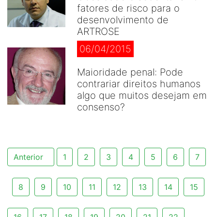
fatores de risco para o
desenvolvimento de
ARTROSE
06/04/2015
Maioridade penal: Pode
contrariar direitos humanos
algo que muitos desejam em
consenso?
Anterior
1
2
3
4
5
6
7
8
9
10
11
12
13
14
15