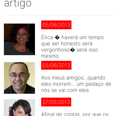
artigo
05/06/2013
Ética � haverá um tempo
que ser honesto será
vergonhoso� será isso
mesmo
05/06/2013
Aos meus amigos...quando
eles morrem... um pedaço de
nós se vai com eles
27/05/2013
Afinal de contas, por que os