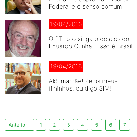
Federal e o senso comum
19/04/2016
O PT roto xinga o descosido
Eduardo Cunha - Isso é Brasil
19/04/2016
Alô, mamãe! Pelos meus
filhinhos, eu digo SIM!
Anterior
1
2
3
4
5
6
7