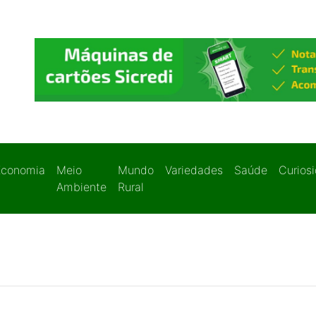
Economia
Meio
Mundo
Variedades
Saúde
Curios
Ambiente
Rural