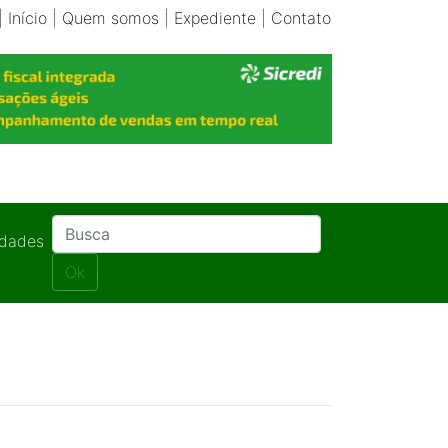
|
Início
|
Quem somos
|
Expediente
|
Contato
idades
Ok