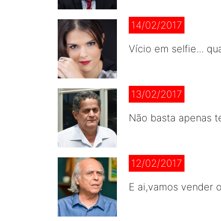
14/02/2017
Vício em selfie... 
13/02/2017
Não basta apenas te
12/02/2017
E ai,vamos vender o