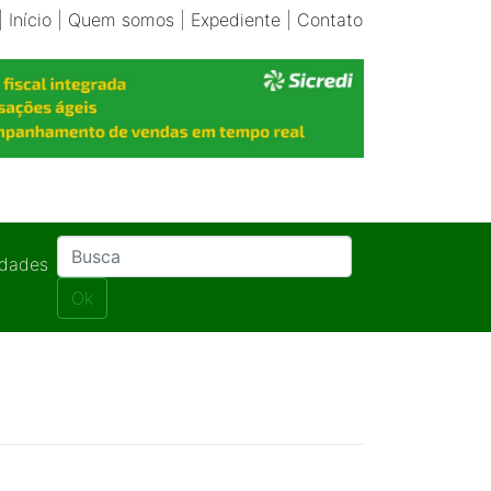
|
Início
|
Quem somos
|
Expediente
|
Contato
idades
Ok