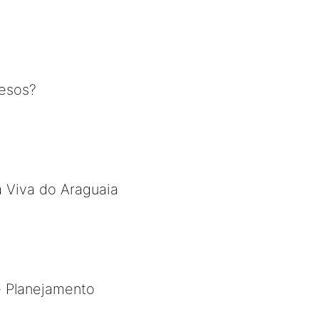
resos?
a Viva do Araguaia
e Planejamento