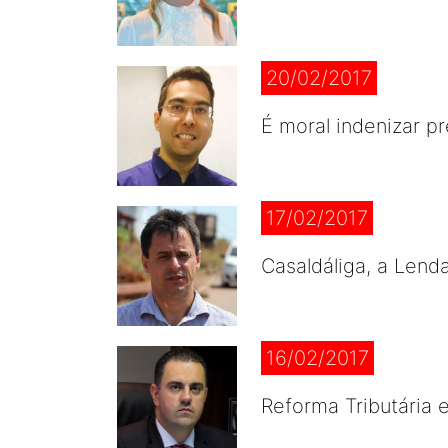
20/02/2017
É moral indenizar p
17/02/2017
Casaldáliga, a Lend
16/02/2017
Reforma Tributária 