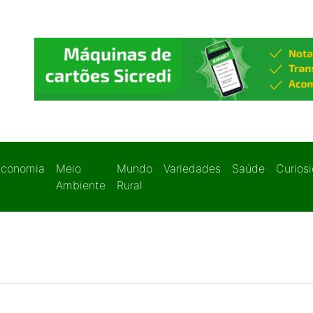
Economia
Meio
Mundo
Variedades
Saúde
Curios
Ambiente
Rural