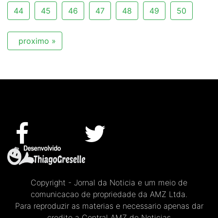
44
45
46
47
48
49
50
proximo »
Copyright - Jornal da Noticia e um meio de
comunicacao de propriedade da AMZ Ltda.
Para reproduzir as materias e necessario apenas dar
credito a Central AMZ de Noticias