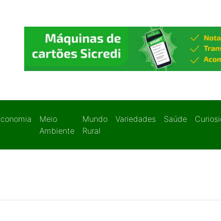
Economia
Meio
Mundo
Variedades
Saúde
Curios
Ambiente
Rural