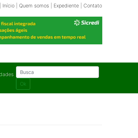
|
Início
|
Quem somos
|
Expediente
|
Contato
idades
Ok