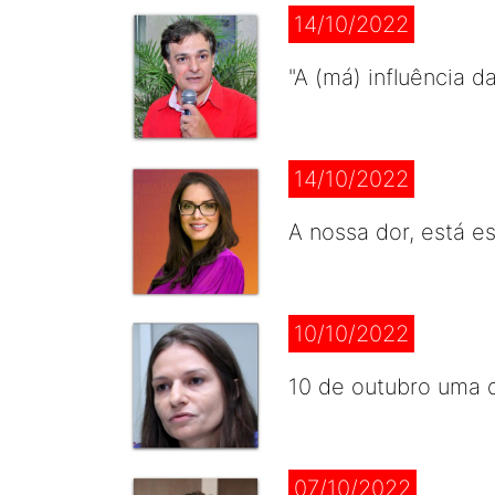
14/10/2022
"A (má) influência 
14/10/2022
A nossa dor, está e
10/10/2022
10 de outubro uma d
07/10/2022