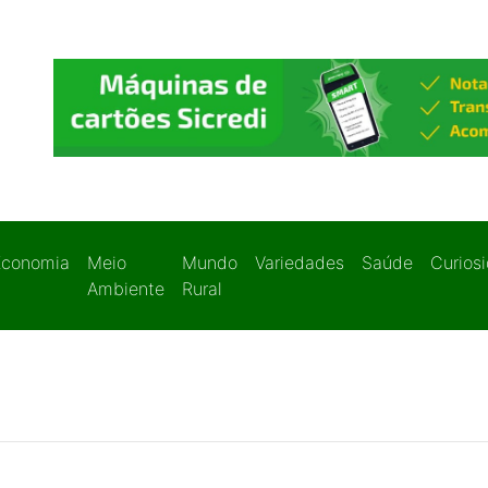
Economia
Meio
Mundo
Variedades
Saúde
Curios
Ambiente
Rural