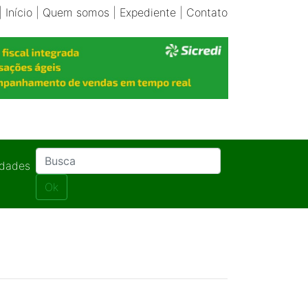
|
Início
|
Quem somos
|
Expediente
|
Contato
idades
Ok