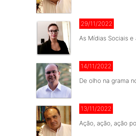
29/11/2022
As Mídias Sociais e
14/11/2022
De olho na grama no
13/11/2022
Ação, ação, ação p