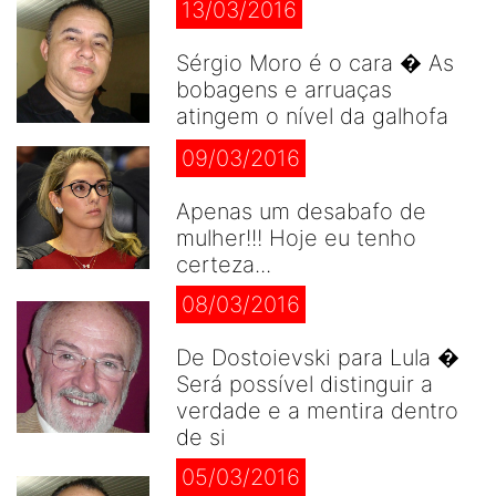
13/03/2016
Sérgio Moro é o cara � As
bobagens e arruaças
atingem o nível da galhofa
09/03/2016
Apenas um desabafo de
mulher!!! Hoje eu tenho
certeza...
08/03/2016
De Dostoievski para Lula �
Será possível distinguir a
verdade e a mentira dentro
de si
05/03/2016