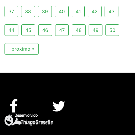
37
38
39
40
41
42
43
44
45
46
47
48
49
50
proximo »