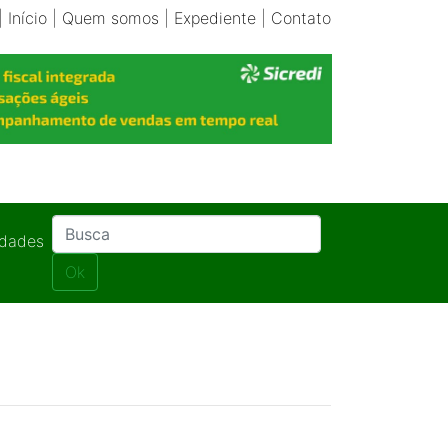
|
Início
|
Quem somos
|
Expediente
|
Contato
idades
Ok