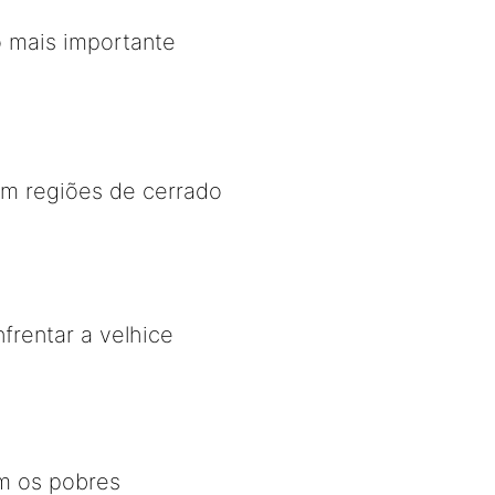
vo mais importante
em regiões de cerrado
frentar a velhice
m os pobres