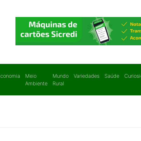
Economia
Meio
Mundo
Variedades
Saúde
Curios
Ambiente
Rural