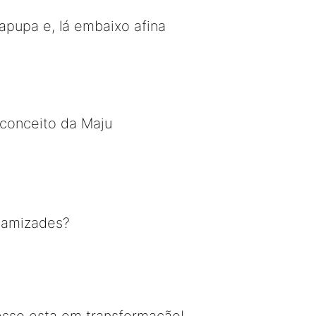
apupa e, lá embaixo afina
econceito da Maju
m amizades?