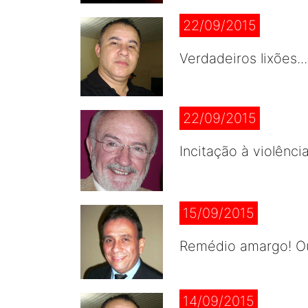
22/09/2015
Verdadeiros lixões.
22/09/2015
Incitação à violênci
15/09/2015
Remédio amargo! Ou
14/09/2015