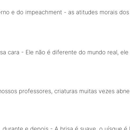
no e do impeachment - as atitudes morais dos "
a cara - Ele não é diferente do mundo real, ele 
ossos professores, criaturas muitas vezes abn
 durante e depois - A brisa é suave, o uísque é 