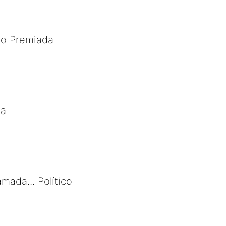
ão Premiada
ca
mada... Político