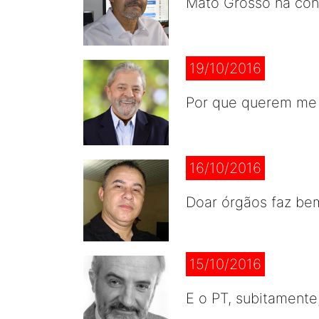
Mato Grosso na co
19/10/2016
Por que querem me
16/10/2016
Doar órgãos faz be
15/10/2016
E o PT, subitamente,