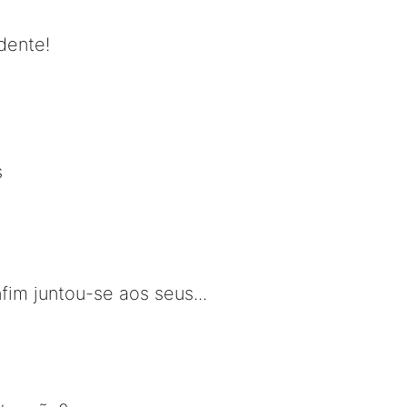
idente!
s
im juntou-se aos seus...