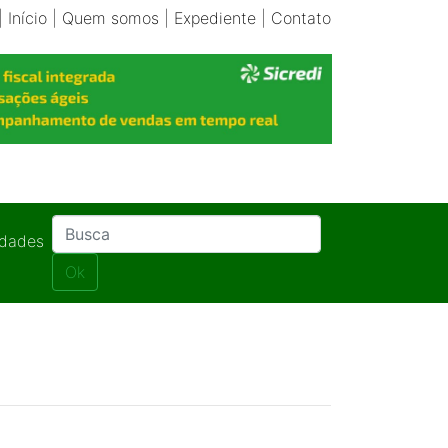
|
Início
|
Quem somos
|
Expediente
|
Contato
idades
Ok