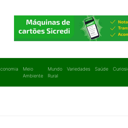
Economia
Meio
Mundo
Variedades
Saúde
Curios
Ambiente
Rural