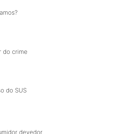
tamos?
r do crime
so do SUS
sumidor devedor