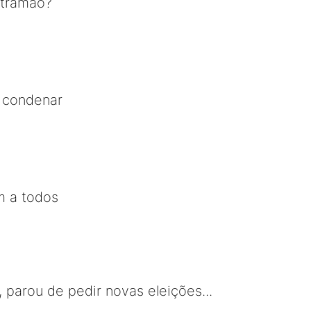
ntramão?
 condenar
m a todos
 parou de pedir novas eleições...