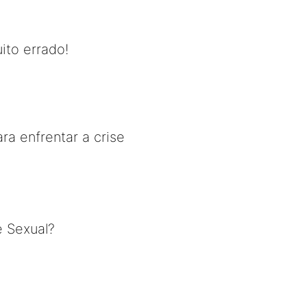
ito errado!
ra enfrentar a crise
e Sexual?