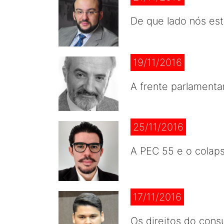
De que lado nós es
19/11/2016
A frente parlamenta
25/11/2016
A PEC 55 e o colap
17/11/2016
Os direitos do con