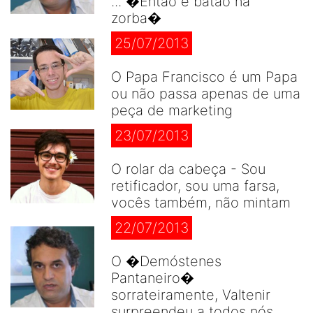
... �Então é batão na
zorba�
25/07/2013
O Papa Francisco é um Papa
ou não passa apenas de uma
peça de marketing
23/07/2013
O rolar da cabeça - Sou
retificador, sou uma farsa,
vocês também, não mintam
22/07/2013
O �Demóstenes
Pantaneiro�
sorrateiramente, Valtenir
surpreendeu a todos nós