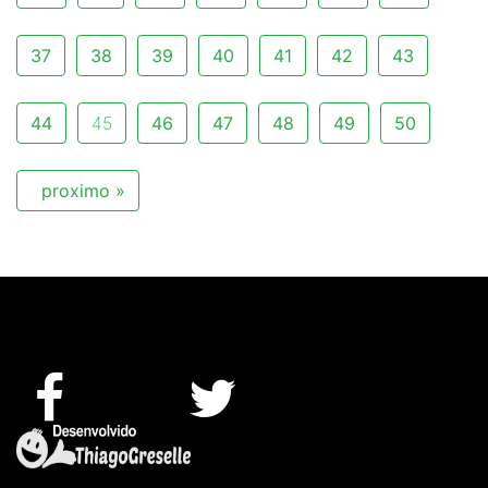
37
38
39
40
41
42
43
44
45
46
47
48
49
50
proximo »