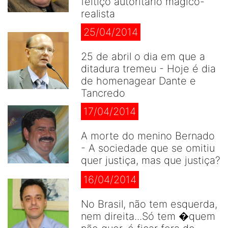
feitiço autoritário mágico-
realista
25/04/2014
25 de abril o dia em que a
ditadura tremeu - Hoje é dia
de homenagear Dante e
Tancredo
17/04/2014
A morte do menino Bernado
- A sociedade que se omitiu
quer justiça, mas que justiça?
16/04/2014
No Brasil, não tem esquerda,
nem direita...Só tem �quem