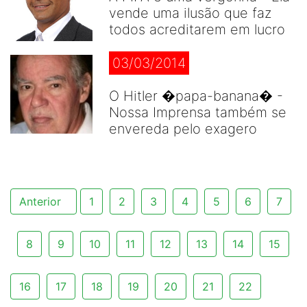
vende uma ilusão que faz
todos acreditarem em lucro
03/03/2014
O Hitler �papa-banana� -
Nossa Imprensa também se
envereda pelo exagero
Anterior
1
2
3
4
5
6
7
8
9
10
11
12
13
14
15
16
17
18
19
20
21
22