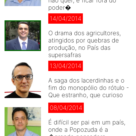
não quer, é ficar fora do
poder�
14/04/2014
O drama dos agricultores,
atingidos por quebras de
produção, no País das
supersafras
13/04/2014
A saga dos lacerdinhas e o
fim do monopólio do rótulo -
Que estranho, que curioso
08/04/2014
É difícil ser pai em um país,
onde a Popozuda é a