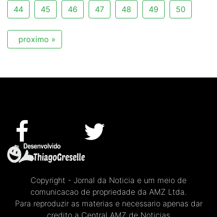
44
45
46
47
48
49
50
proximo »
Copyright - Jornal da Noticia e um meio de
comunicacao de propriedade da AMZ Ltda.
Para reproduzir as materias e necessario apenas dar
credito a Central AMZ de Noticias