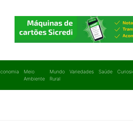
Economia
Meio
Mundo
Variedades
Saúde
Curios
Ambiente
Rural