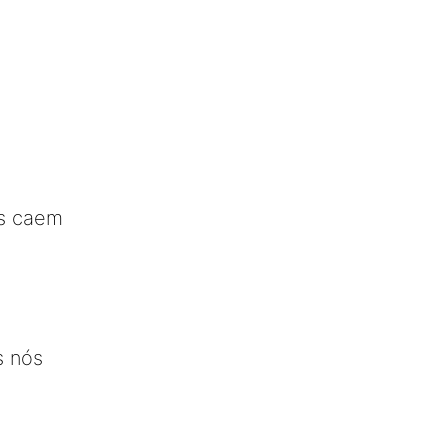
s caem
s nós