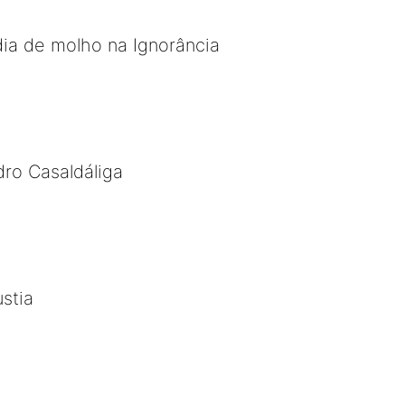
ia de molho na Ignorância
ro Casaldáliga
stia