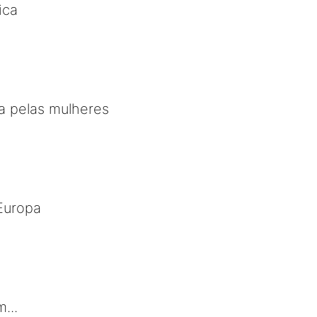
ica
la pelas mulheres
Europa
...