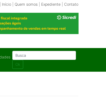
|
Início
|
Quem somos
|
Expediente
|
Contato
idades
Ok