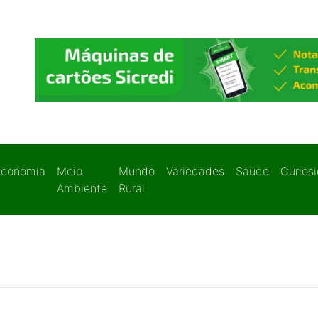
Economia
Meio
Mundo
Variedades
Saúde
Curios
Ambiente
Rural