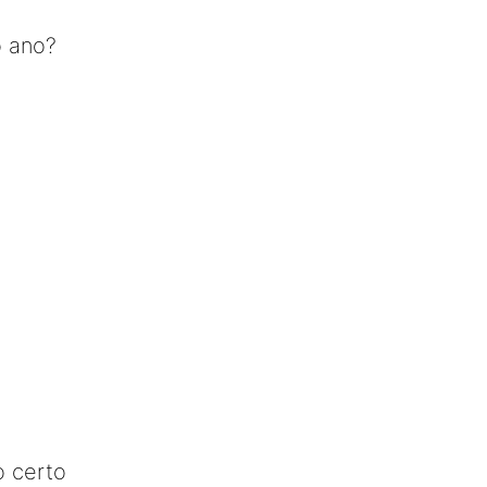
o ano?
o certo