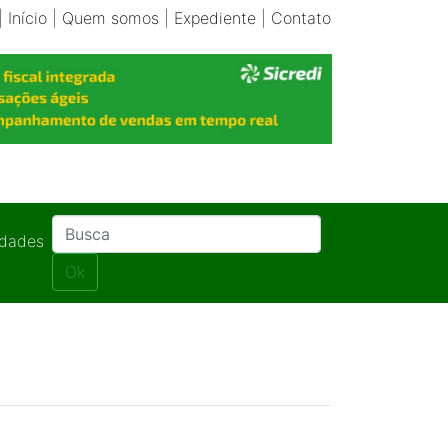
|
Início
|
Quem somos
|
Expediente
|
Contato
idades
Ok