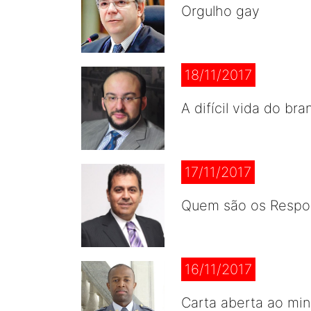
Orgulho gay
18/11/2017
A difícil vida do bra
17/11/2017
Quem são os Respo
16/11/2017
Carta aberta ao mi