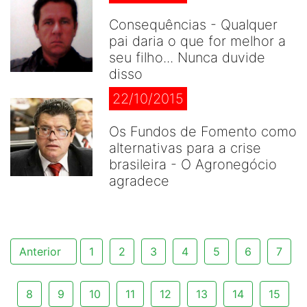
Consequências - Qualquer
pai daria o que for melhor a
seu filho... Nunca duvide
disso
22/10/2015
Os Fundos de Fomento como
alternativas para a crise
brasileira - O Agronegócio
agradece
Anterior
1
2
3
4
5
6
7
8
9
10
11
12
13
14
15