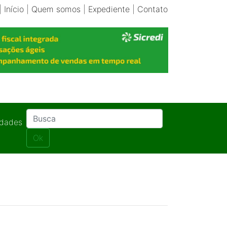
|
Início
|
Quem somos
|
Expediente
|
Contato
idades
Ok