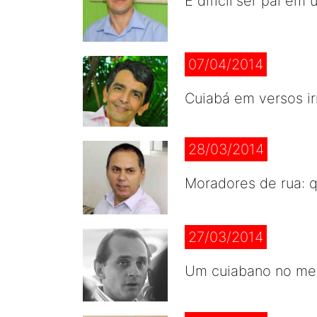
É difícil ser pai 
07/04/2014
Cuiabá em versos i
28/03/2014
Moradores de rua: q
27/03/2014
Um cuiabano no meio