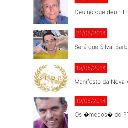
Deu no que deu - Er
21/05/2014
Será que Silval Bar
19/05/2014
Manifesto da Nova 
19/05/2014
Os �medos� do PT e