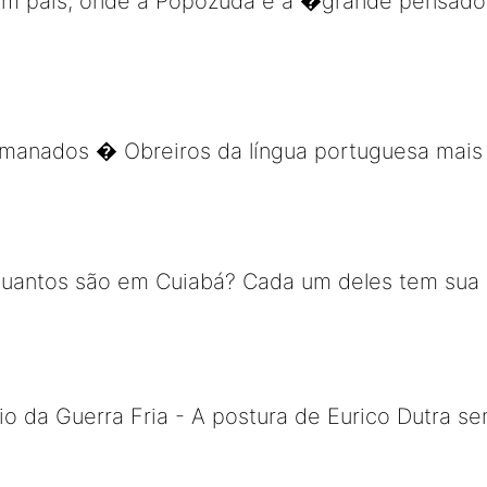
em um país, onde a Popozuda é a �grande pensa
rmanados � Obreiros da língua portuguesa mais 
uantos são em Cuiabá? Cada um deles tem sua his
 da Guerra Fria - A postura de Eurico Dutra sem