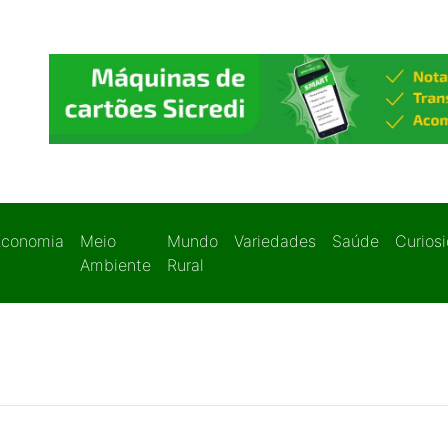
Economia
Meio
Mundo
Variedades
Saúde
Curios
Ambiente
Rural