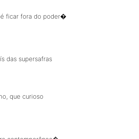
 é ficar fora do poder�
ís das supersafras
ho, que curioso