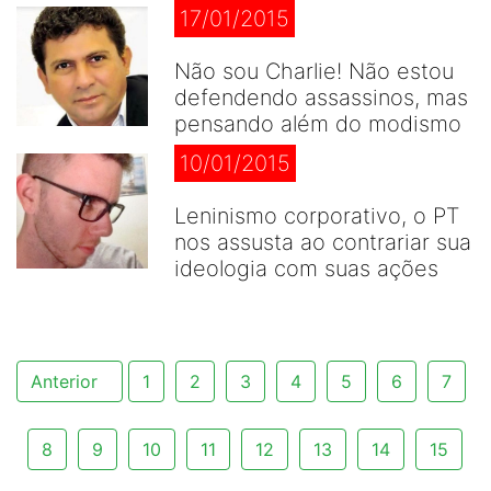
17/01/2015
Não sou Charlie! Não estou
defendendo assassinos, mas
pensando além do modismo
10/01/2015
Leninismo corporativo, o PT
nos assusta ao contrariar sua
ideologia com suas ações
Anterior
1
2
3
4
5
6
7
8
9
10
11
12
13
14
15