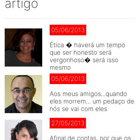
artigo
05/06/2013
Ética � haverá um tempo
que ser honesto será
vergonhoso� será isso
mesmo
05/06/2013
Aos meus amigos...quando
eles morrem... um pedaço de
nós se vai com eles
27/05/2013
Afinal de contas, por que os