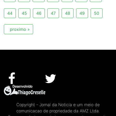
44
45
46
47
48
49
50
proximo »
Copyright - Jornal da Noticia e um meio de
comunicacao de propriedade da AMZ Ltda.